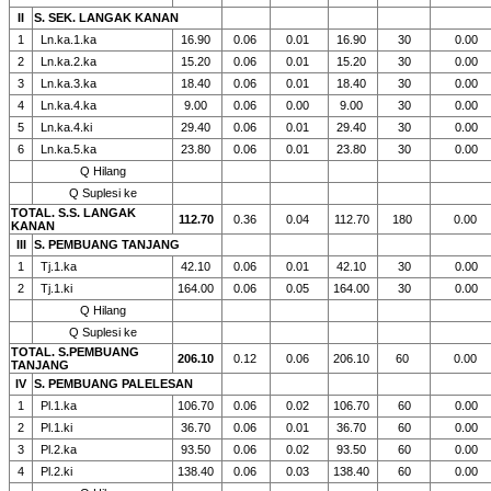
II
S. SEK. LANGAK KANAN
1
Ln.ka.1.ka
16.90
0.06
0.01
16.90
30
0.00
2
Ln.ka.2.ka
15.20
0.06
0.01
15.20
30
0.00
3
Ln.ka.3.ka
18.40
0.06
0.01
18.40
30
0.00
4
Ln.ka.4.ka
9.00
0.06
0.00
9.00
30
0.00
5
Ln.ka.4.ki
29.40
0.06
0.01
29.40
30
0.00
6
Ln.ka.5.ka
23.80
0.06
0.01
23.80
30
0.00
Q Hilang
Q Suplesi ke
TOTAL. S.S. LANGAK
112.70
0.36
0.04
112.70
180
0.00
KANAN
III
S. PEMBUANG TANJANG
1
Tj.1.ka
42.10
0.06
0.01
42.10
30
0.00
2
Tj.1.ki
164.00
0.06
0.05
164.00
30
0.00
Q Hilang
Q Suplesi ke
TOTAL. S.PEMBUANG
206.10
0.12
0.06
206.10
60
0.00
TANJANG
IV
S. PEMBUANG PALELESAN
1
Pl.1.ka
106.70
0.06
0.02
106.70
60
0.00
2
Pl.1.ki
36.70
0.06
0.01
36.70
60
0.00
3
Pl.2.ka
93.50
0.06
0.02
93.50
60
0.00
4
Pl.2.ki
138.40
0.06
0.03
138.40
60
0.00