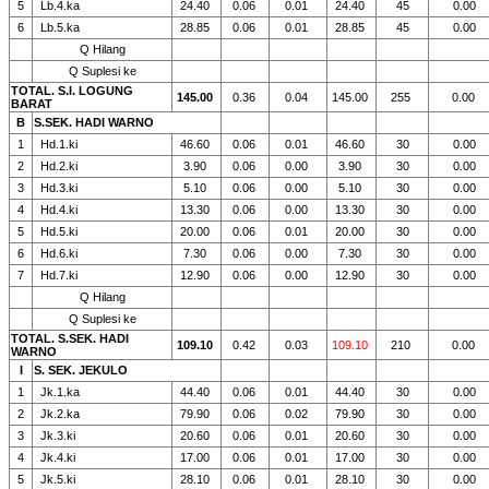
5
Lb.4.ka
24.40
0.06
0.01
24.40
45
0.00
6
Lb.5.ka
28.85
0.06
0.01
28.85
45
0.00
Q Hilang
Q Suplesi ke
TOTAL. S.I. LOGUNG
145.00
0.36
0.04
145.00
255
0.00
BARAT
B
S.SEK. HADI WARNO
1
Hd.1.ki
46.60
0.06
0.01
46.60
30
0.00
2
Hd.2.ki
3.90
0.06
0.00
3.90
30
0.00
3
Hd.3.ki
5.10
0.06
0.00
5.10
30
0.00
4
Hd.4.ki
13.30
0.06
0.00
13.30
30
0.00
5
Hd.5.ki
20.00
0.06
0.01
20.00
30
0.00
6
Hd.6.ki
7.30
0.06
0.00
7.30
30
0.00
7
Hd.7.ki
12.90
0.06
0.00
12.90
30
0.00
Q Hilang
Q Suplesi ke
TOTAL. S.SEK. HADI
109.10
0.42
0.03
109.10
210
0.00
WARNO
I
S. SEK. JEKULO
1
Jk.1.ka
44.40
0.06
0.01
44.40
30
0.00
2
Jk.2.ka
79.90
0.06
0.02
79.90
30
0.00
3
Jk.3.ki
20.60
0.06
0.01
20.60
30
0.00
4
Jk.4.ki
17.00
0.06
0.01
17.00
30
0.00
5
Jk.5.ki
28.10
0.06
0.01
28.10
30
0.00