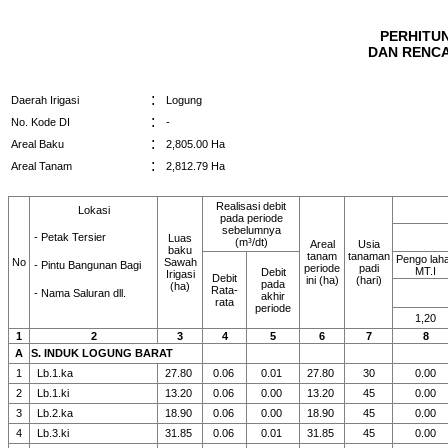
PERHITU
DAN RENCA
:
Daerah Irigasi
Logung
:
No. Kode DI
-
:
Areal Baku
2,805.00 Ha
:
Areal Tanam
2,812.79 Ha
Realisasi debit
Lokasi
pada periode
sebelumnya
- Petak Tersier
Luas
(m³/dt)
Areal
Usia
baku
tanam
tanaman
Pengo lah
No
Sawah
- Pintu Bangunan Bagi
periode
padi
MT.I
Debit
Irigasi
Debit
ini (ha)
(hari)
pada
(ha)
Rata-
- Nama Saluran dll.
akhir
rata
periode
1,20
1
2
3
4
5
6
7
8
A
S. INDUK LOGUNG BARAT
1
Lb.1.ka
27.80
0.06
0.01
27.80
30
0.00
2
Lb.1.ki
13.20
0.06
0.00
13.20
45
0.00
3
Lb.2.ka
18.90
0.06
0.00
18.90
45
0.00
4
Lb.3.ki
31.85
0.06
0.01
31.85
45
0.00