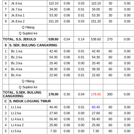
6
Jk.6.ka
110.10
0.06
0.03
110.10
30
0.00
7
Jk.7.ka
34.00
0.06
0.01
34.00
30
0.00
8
Jk.8.ka 1
53.30
0.06
0.01
53.30
30
0.00
9
Jk.8.ka 2
151.20
0.06
0.03
151.20
30
0.00
Q Hilang
Q Suplesi ke
TOTAL. S.S. JEKULO
538.60
0.54
0.14
538.60
270
0.00
II
S. SEK. BULUNG CANGKRING
1
Bc.1.ka
42.40
0.06
0.01
42.40
60
0.00
2
Bc.2.ka
54.30
0.06
0.01
54.30
60
0.00
3
Bc.3.ka
20.40
0.06
0.00
20.40
60
0.00
4
Bc.4.ka
38.30
0.06
0.01
38.30
60
0.00
5
Bc.4.ki
22.60
0.06
0.01
22.60
60
0.00
Q Hilang
Q Suplesi ke
TOTAL. S.SEK. BULUNG
178.00
0.30
0.04
178.00
300
0.00
CANGKRING
C
S. INDUK LOGUNG TIMUR
1
Lt.1.ka
40.40
0.06
0.01
60.40
60
0.00
2
Lt.2.ka
27.60
0.06
0.00
27.60
60
0.00
3
Lt.4.ka 1
56.40
0.06
0.01
56.40
60
0.00
4
Lt.4.ka 2
25.80
0.06
0.00
25.80
60
0.00
5
Lt.5.ka
7.30
0.06
0.00
7.30
60
0.00