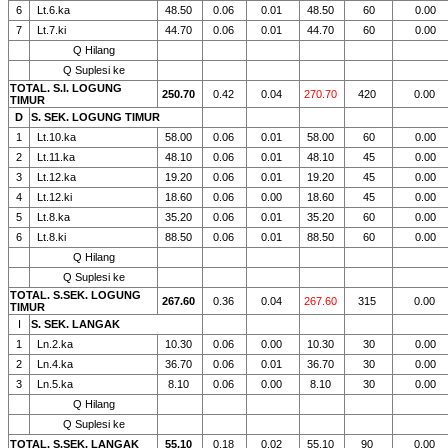
6
Lt.6.ka
48.50
0.06
0.01
48.50
60
0.00
7
Lt.7.ki
44.70
0.06
0.01
44.70
60
0.00
Q Hilang
Q Suplesi ke
TOTAL. S.I. LOGUNG
250.70
0.42
0.04
270.70
420
0.00
TIMUR
D
S. SEK. LOGUNG TIMUR
1
Lt.10.ka
58.00
0.06
0.01
58.00
60
0.00
2
Lt.11.ka
48.10
0.06
0.01
48.10
45
0.00
3
Lt.12.ka
19.20
0.06
0.01
19.20
45
0.00
4
Lt.12.ki
18.60
0.06
0.00
18.60
45
0.00
5
Lt.8.ka
35.20
0.06
0.01
35.20
60
0.00
6
Lt.8.ki
88.50
0.06
0.01
88.50
60
0.00
Q Hilang
Q Suplesi ke
TOTAL. S.SEK. LOGUNG
267.60
0.36
0.04
267.60
315
0.00
TIMUR
I
S. SEK. LANGAK
1
Ln.2.ka
10.30
0.06
0.00
10.30
30
0.00
2
Ln.4.ka
36.70
0.06
0.01
36.70
30
0.00
3
Ln.5.ka
8.10
0.06
0.00
8.10
30
0.00
Q Hilang
Q Suplesi ke
TOTAL. S.SEK. LANGAK
55.10
0.18
0.02
55.10
90
0.00