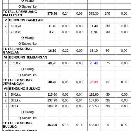
Q Hilang
Q Suplesi ke
TOTAL. S.PEMBUANG
375.30
0.24
0.08
375.30
240
0.00
PALELESAN
V
BENDUNG GAMELAN
7
Gl.0.ka
11.40
0.00
0.00
11.40
30
0.00
8
Gl.0.ki
4.70
0.00
0.00
4.70
30
0.00
Q Hilang
Q Suplesi ke
TOTAL. BENDUNG
16.10
0.12
0.00
16.10
60
0.00
GAMELAN
VI
BENDUNG JEMBANGAN
1
Jm.0.ki
40.70
0.06
0.00
28.49
75
0.00
Q Hilang
Q Suplesi ke
TOTAL. BENDUNG
40.70
0.06
0.00
28.49
75
0.00
JEMBANGAN
VII
BENDUNG BULUNG
1
Bl.0.ka
115.60
0.06
0.04
115.60
30
0.00
2
Bl.1.ka
137.90
0.06
0.04
137.90
30
0.00
3
Bl.2.ki
209.50
0.06
0.06
209.50
30
0.00
Q Hilang
Q Suplesi ke
TOTAL. BENDUNG
463.00
0.18
0.14
463.00
90
0.00
BULUNG