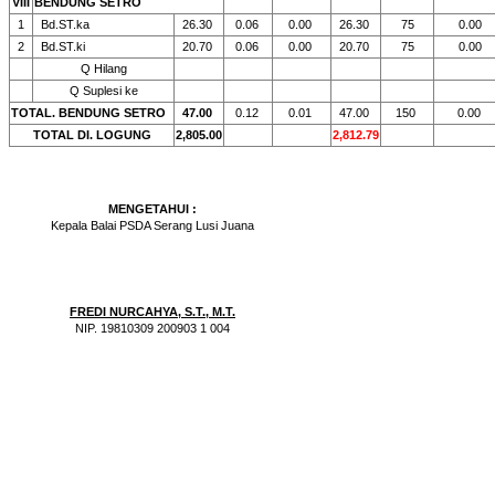
VIII
BENDUNG SETRO
1
Bd.ST.ka
26.30
0.06
0.00
26.30
75
0.00
2
Bd.ST.ki
20.70
0.06
0.00
20.70
75
0.00
Q Hilang
Q Suplesi ke
TOTAL. BENDUNG SETRO
47.00
0.12
0.01
47.00
150
0.00
TOTAL DI. LOGUNG
2,805.00
2,812.79
MENGETAHUI :
Kepala Balai PSDA Serang Lusi Juana
FREDI NURCAHYA, S.T., M.T.
NIP. 19810309 200903 1 004