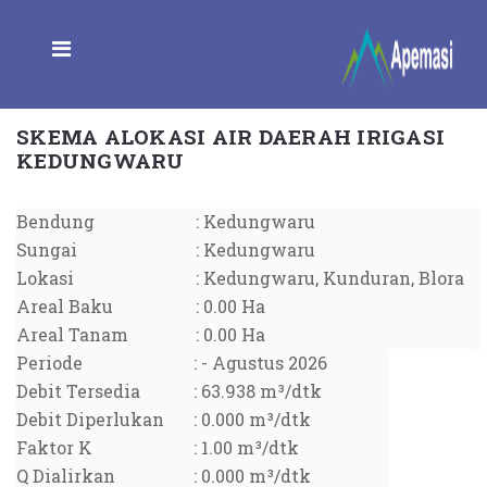
Toggle
SKEMA ALOKASI AIR DAERAH IRIGASI
KEDUNGWARU
Bendung
:
Kedungwaru
Sungai
:
Kedungwaru
Lokasi
:
Kedungwaru, Kunduran, Blora
Areal Baku
:
0.00 Ha
Areal Tanam
:
0.00 Ha
Periode
:
- Agustus 2026
Debit Tersedia
:
63.938 m³/dtk
Debit Diperlukan
:
0.000 m³/dtk
Faktor K
:
1.00 m³/dtk
Q Dialirkan
:
0.000 m³/dtk