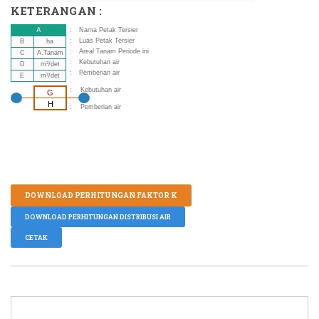
KETERANGAN :
A
:
Nama Petak Tersier
:
Luas Petak Tersier
B
ha
:
Areal Tanam Periode ini
C
A.Tanam
:
Kebutuhan air
D
m³/det
:
Pemberian air
E
m³/det
: Kebutuhan air
G
H
: Pemberian air
DOWNLOAD PERHITUNGAN FAKTOR K
DOWNLOAD PERHITUNGAN DISTRIBUSI AIR
CETAK